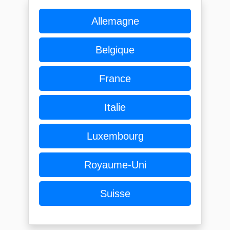
Allemagne
Belgique
France
Italie
Luxembourg
Royaume-Uni
Suisse