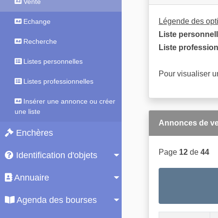
Vente
Légende des opti
Echange
Liste personnell
Recherche
Liste profession
Listes personnelles
Pour visualiser u
Listes professionnelles
Insérer une annonce ou créer
une liste
Annonces de ve
Enchères
Page
12
de
44
Identification d'objets
Annuaire
Agenda des bourses