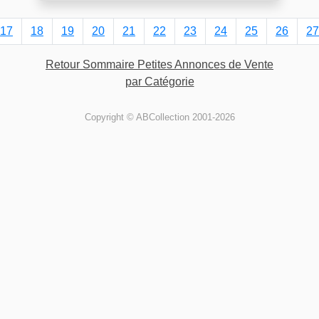
17
18
19
20
21
22
23
24
25
26
27
Retour Sommaire Petites Annonces de Vente
par Catégorie
Copyright © ABCollection 2001-2026