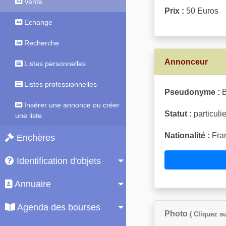
Vente
Prix :
50 Euros
Echange
Recherche
Annonceur
Listes personnelles
Listes professionnelles
Pseudonyme :
B
Insérer une annonce ou créer
Statut :
particulie
une liste
Nationalité :
Fran
Enchères
Identification d'objets
Annuaire
Agenda des bourses
Photo
( Cliquez su