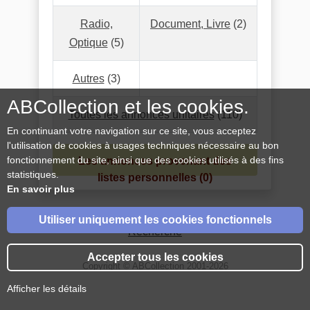
Radio,
Document, Livre
(2)
Optique
(5)
Autres
(3)
ABCollection et les cookies.
Toutes les annonces unitaires
(110)
En continuant votre navigation sur ce site, vous acceptez
l'utilisation de cookies à usages techniques nécessaire au bon
fonctionnement du site, ainsi que des cookies utilisés à des fins
Les annonces provenant des
statistiques.
listes personnelles (0)
En savoir plus
Retour Sommaire Petites Annonces de
Utiliser uniquement les cookies fonctionnels
Recherche
Accepter tous les cookies
Copyright © ABCollection 2001-2026
Afficher les détails