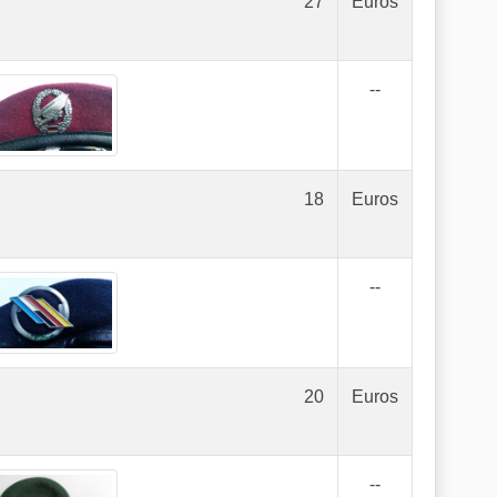
27
Euros
--
18
Euros
--
20
Euros
--