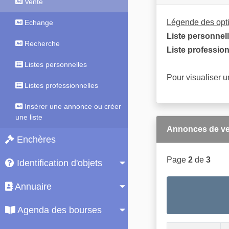
Vente
Légende des opti
Echange
Liste personnell
Recherche
Liste profession
Listes personnelles
Pour visualiser u
Listes professionnelles
Insérer une annonce ou créer
une liste
Annonces de ve
Enchères
Page
2
de
3
Identification d'objets
Annuaire
Agenda des bourses