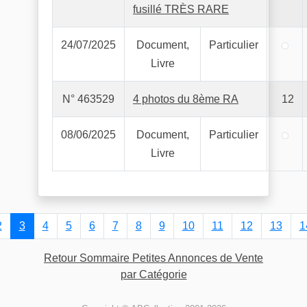
fusillé TRÈS RARE
24/07/2025
Document,
Particulier
Livre
N° 463529
4 photos du 8ème RA
12
08/06/2025
Document,
Particulier
Livre
2
3
4
5
6
7
8
9
10
11
12
13
1
Retour Sommaire Petites Annonces de Vente
par Catégorie