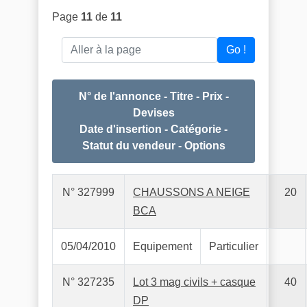
Page
11
de
11
Aller à la page
Go !
N° de l'annonce - Titre - Prix -
Devises
Date d'insertion - Catégorie -
Statut du vendeur - Options
N° 327999
CHAUSSONS A NEIGE
20
BCA
05/04/2010
Equipement
Particulier
N° 327235
Lot 3 mag civils + casque
40
DP