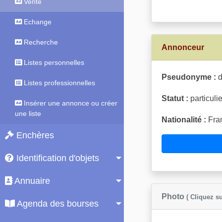
Vente
Echange
Recherche
Annonceur
Listes personnelles
Pseudonyme :
d
Listes professionnelles
Statut :
particulie
Insérer une annonce ou créer
une liste
Nationalité :
Fran
Enchères
Identification d'objets
Annuaire
Photo
( Cliquez su
Agenda des bourses