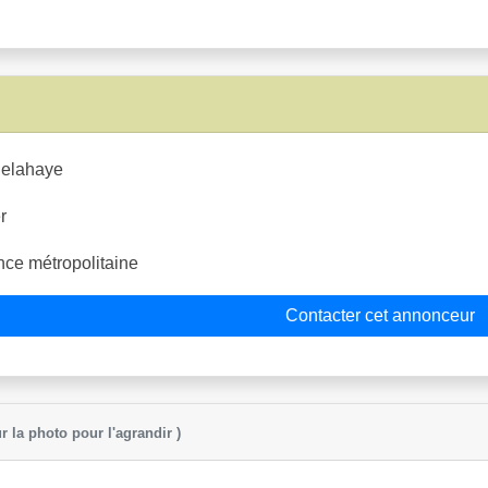
elahaye
r
ce métropolitaine
Contacter cet annonceur
r la photo pour l'agrandir )