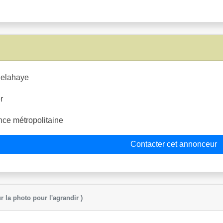
elahaye
r
ce métropolitaine
Contacter cet annonceur
r la photo pour l'agrandir )