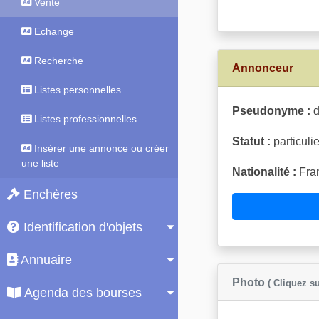
Vente
Echange
Recherche
Annonceur
Listes personnelles
Pseudonyme :
d
Listes professionnelles
Statut :
particulie
Insérer une annonce ou créer
une liste
Nationalité :
Fran
Enchères
Identification d'objets
Annuaire
Photo
( Cliquez su
Agenda des bourses