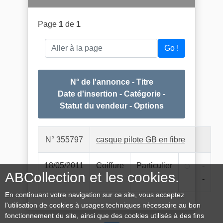
Page
1
de
1
Aller à la page
Go !
N° de l'annonce - Titre
Date d'insertion - Catégorie -
Statut du vendeur - Options
N° 355797
casque pilote GB en fibre
18/05/2011
Coiffure
Particulier
-
ABCollection et les cookies.
-
En continuant votre navigation sur ce site, vous acceptez
l'utilisation de cookies à usages techniques nécessaire au bon
fonctionnement du site, ainsi que des cookies utilisés à des fins